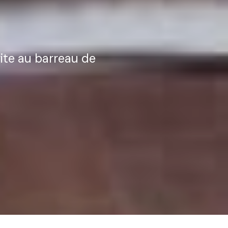
ite
au
barreau
de