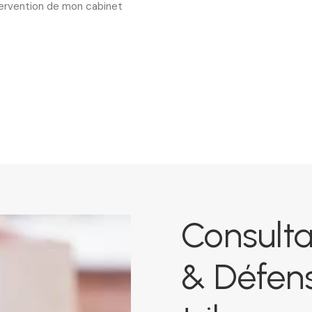
ntervention de mon cabinet
Consulta
& Défens