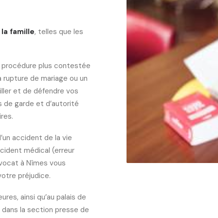
la famille
, telles que les
ne procédure plus contestée
la rupture de mariage ou un
iller et de défendre vos
 de garde et d’autorité
ires.
’un accident de la vie
ccident médical (erreur
avocat à Nîmes vous
otre préjudice.
res, ainsi qu’au palais de
r dans la section presse de