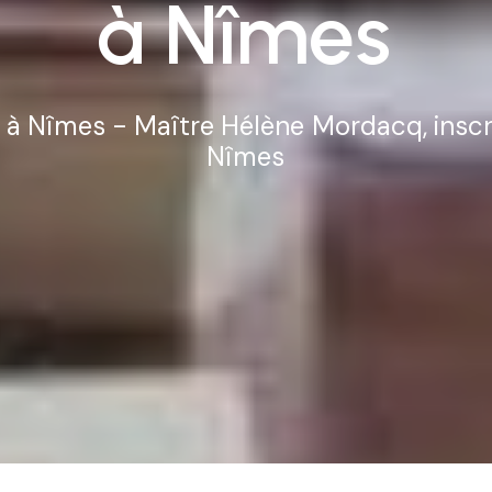
à
Nîmes
à
Nîmes
-
Maître
Hélène
Mordacq,
inscr
Nîmes