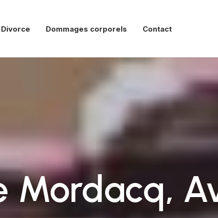
Divorce
Dommages corporels
Contact
e
Mordacq,
A